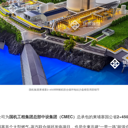
国机集团柬埔寨2×450MW燃机联合循环电站沙盘模型局部细节
公司为
国机工程集团总部中设集团（CMEC）
总承包的柬埔寨国公省
2×4
寨首个大型燃气-蒸汽联合循环发电项目，也是中柬共建“一带一路”能源