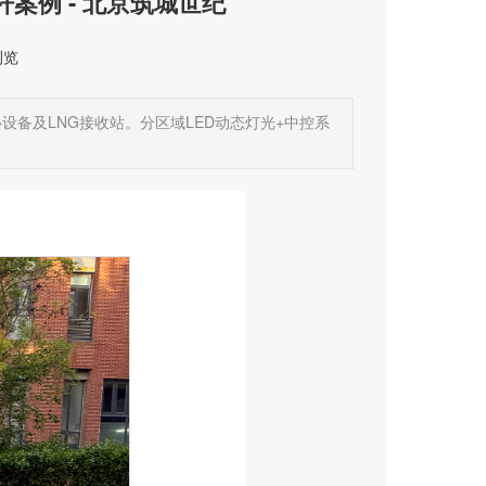
杆案例 - 北京筑城世纪
浏览
设备及LNG接收站。分区域LED动态灯光+中控系