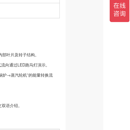
内部叶片及转子结构。
流向通过LED跑马灯演示。
锅炉→蒸汽轮机”的能量转换流
文双语介绍。