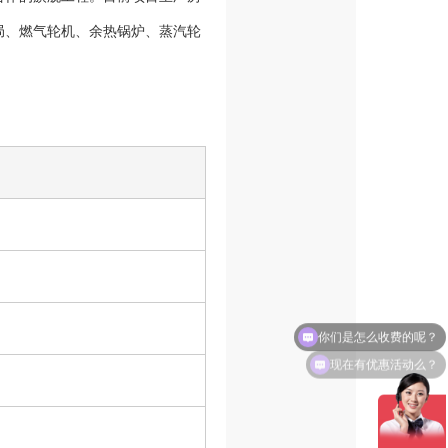
局、燃气轮机、余热锅炉、蒸汽轮
现在有优惠活动么？