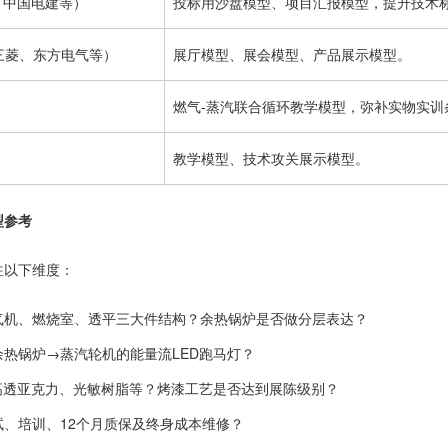
、中国电建等）
投标用沙盘模型、项目汇报模型，提升技术
三菱、东方电气等）
展厅模型、展会模型、产品展示模型。
燃气-蒸汽联合循环教学模型，弥补实物实训
教学模型、技术攻关展示模型。
型参考
注以下维度：
气机、燃烧室、透平三大件结构？余热锅炉是否做分层表达？
热锅炉→蒸汽轮机的能量流LED跑马灯？
高透亚克力、光敏树脂等？烤漆工艺是否达到展陈级别？
、培训、12个月质保及终身成本维修？