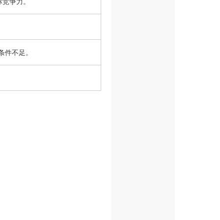
标竞争力。
条件不足。