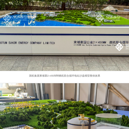
国机集团柬埔寨2×450MW燃机联合循环电站沙盘模型整体效果