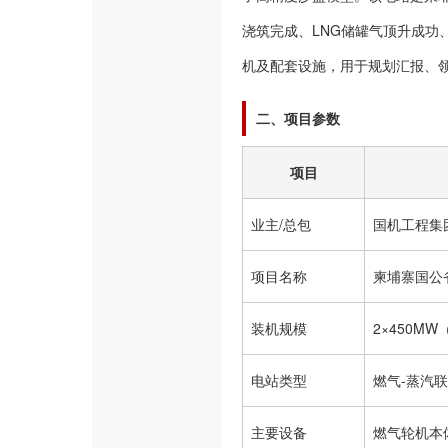
浇筑完成、LNG储罐气顶升成
机及配套设施，用于规划汇报、
二、项目参数
项目
业主/总包
国机工程集
项目名称
柬埔寨国公省
装机规模
2×450M
电站类型
燃气-蒸汽
主要设备
燃气轮机本